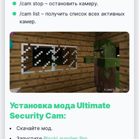
/cam stop – остановить камеру.
/cam list – получить список всех активных
камер.
Установка мода Ultimate
Security Cam:
Скачайте мод.
Запустите
BlockLauncher Pro
.