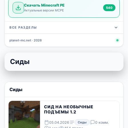
Скачать Minecraft PE
540
Актуальные версии MCPE
ВСЕ РАЗДЕЛЫ
planet-mc.net · 2026
Моды
Карты
Скины
Текстуры
Новости
Сид
3 798
2 964
1 723
1 277
1 030
798
Сиды
Сиды
СИД НА НЕОБЫЧНЫЕ
ПОДЪЕМЫ 1.2
05.04.2026
Сиды
0 комм.