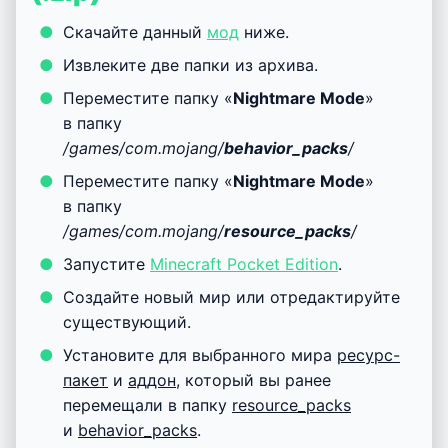
Скачайте данный
мод
ниже.
Извлеките две папки из архива.
Переместите папку «
Nightmare Mode
»
в папку
/games/com.mojang/
behavior_packs
/
Переместите папку «
Nightmare Mode
»
в папку
/games/com.mojang/
resource_packs
/
Запустите
Minecraft Pocket Edition
.
Создайте новый мир или отредактируйте
существующий.
Установите для выбранного мира
ресурс-
пакет
и
аддон
, который вы ранее
перемещали в папку
resource_packs
и
behavior_packs
.