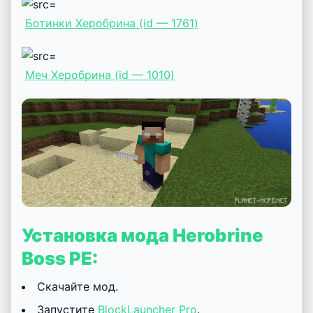
Ботинки Херобрина (id — 1761)
Меч Херобрина (id — 1010)
Установка мода Herobrine
Boss PE:
Скачайте мод.
Запустите
BlockLauncher Pro
.