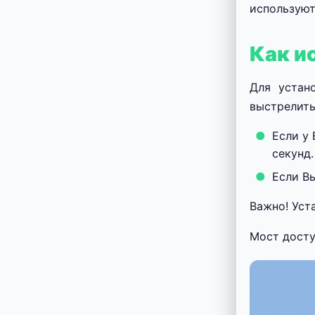
используют
Как и
Для устан
выстрелить
Если у
секунд.
Если В
Важно! Уст
Мост досту