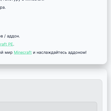
ра.
 / аддон.
raft PE
.
ный мир
Minecraft
и наслаждайтесь аддоном!