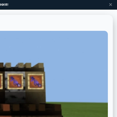
✕
НИЯ!