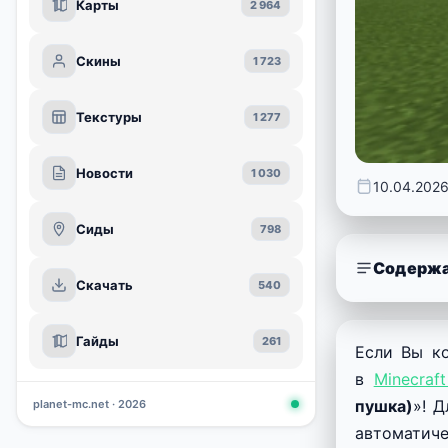
Карты
2 964
Скины
1 723
Текстуры
1 277
Новости
1 030
10.04.202
Сиды
798
Содержа
Скачать
540
Гайды
261
Если Вы ко
в
Minecraf
пушка)
»! 
planet-mc.net · 2026
автоматич