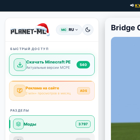
📢
К
Bridge
RU
MC
БЫСТРЫЙ ДОСТУП
Скачать Minecraft PE
540
Актуальные версии MCPE
Реклама на сайте
ADS
2 млн+ просмотров в месяц
РАЗДЕЛЫ
Моды
3 797