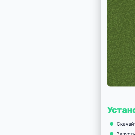
Устан
Скачай
Запусти