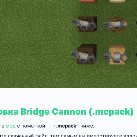
овка Bridge Cannon (.mcpack)
те
мод
с пометкой — «
.mcpack
» ниже.
те скачанный файл, тем самым вы импортируете аддон/