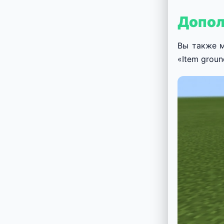
Допол
Вы также м
«Item groun