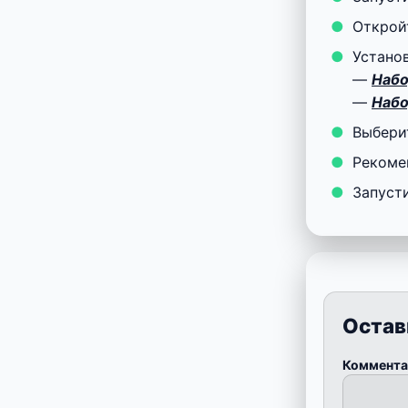
Откро
Устано
—
Набо
—
Набо
Выбери
Рекоме
Запуст
Остав
Коммент