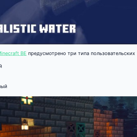
inecraft BE
предусмотрено три типа пользовательских 
й
ный