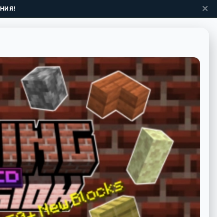
✕
НИЯ!