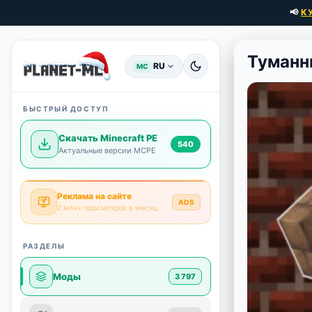
📢
К
Туманн
RU
MC
БЫСТРЫЙ ДОСТУП
Скачать Minecraft PE
540
Актуальные версии MCPE
Реклама на сайте
ADS
2 млн+ просмотров в месяц
РАЗДЕЛЫ
Моды
3 797