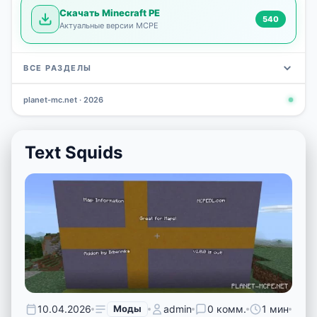
Скачать Minecraft PE
540
Актуальные версии MCPE
ВСЕ РАЗДЕЛЫ
planet-mc.net · 2026
Моды
Карты
Скины
Текстуры
Новости
Сид
3 798
2 964
1 723
1 277
1 030
798
Text Squids
10.04.2026
Моды
admin
0 комм.
1 мин