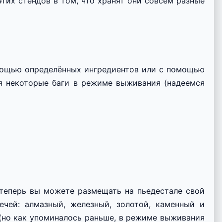
этих стендов в том, что хранят они совсем разные
омощью определённых ингредиентов или с помощью
я некоторые баги в режиме выживания (надеемся
 теперь вы можете размещать на пьедестале свой
чей: алмазный, железный, золотой, каменный и
 (но как упоминалось раньше, в режиме выживания