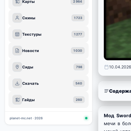
Карты
2 964
Скины
1 723
Текстуры
1 277
Новости
1 030
10.04.202
Сиды
798
Скачать
540
Содержа
Гайды
260
Мод Sword
planet-mc.net · 2026
мечи в бол