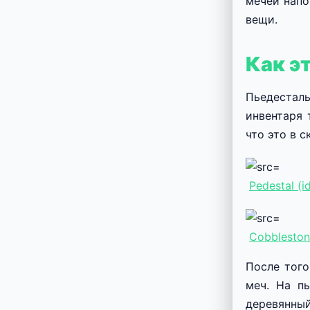
мечей нап
вещи.
Как э
Пьедесталы
инвентаря 
что это в 
Pedestal (i
Cobbleston
После того
меч. На п
деревянный