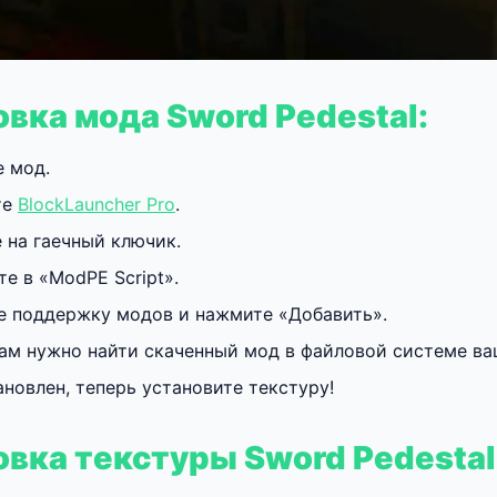
овка мода Sword Pedestal:
е мод.
те
BlockLauncher Pro
.
 на гаечный ключик.
е в «ModPE Script».
е поддержку модов и нажмите «Добавить».
ам нужно найти скаченный мод в файловой системе ваш
новлен, теперь установите текстуру!
овка текстуры Sword Pedestal