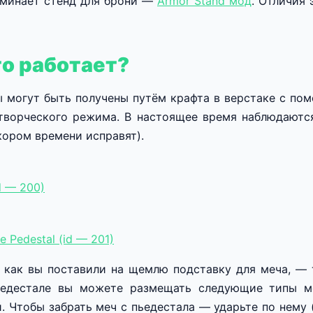
оминает стенд для брони —
Armor Stand мод
. Отличия 
то работает?
 могут быть получены путём крафта в верстаке с п
творческого режима. В настоящее время наблюдаютс
скором времени исправят).
d — 200)
e Pedestal (id — 201)
 как вы поставили на щемлю подставку для меча, —
ьедестале вы можете размещать следующие типы ме
. Чтобы забрать меч с пьедестала — ударьте по нему