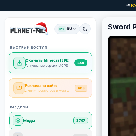
📢
К
Sword P
RU
MC
БЫСТРЫЙ ДОСТУП
Скачать Minecraft PE
540
Актуальные версии MCPE
Реклама на сайте
ADS
2 млн+ просмотров в месяц
РАЗДЕЛЫ
Моды
3 797