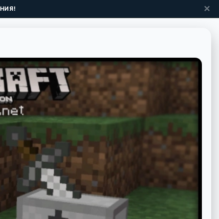
✕
НИЯ!