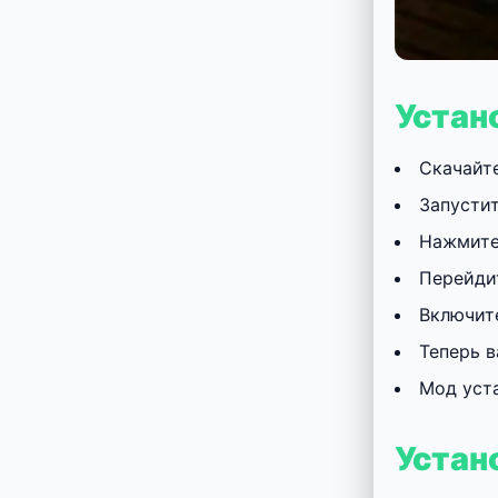
Устан
Скачайт
Запусти
Нажмите
Перейдит
Включит
Теперь в
Мод уста
Устан