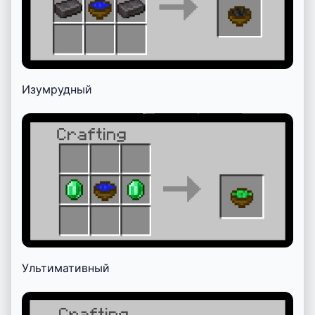
Изумрудный
Ультимативный