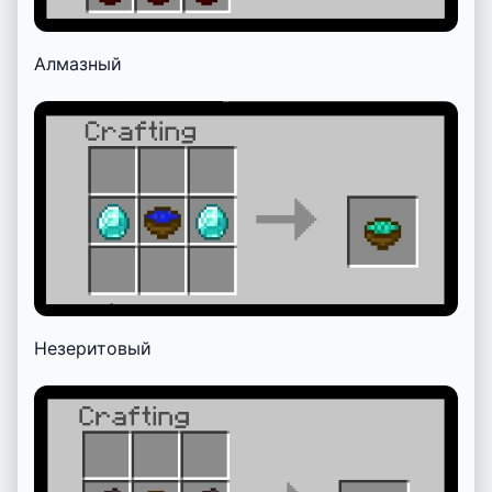
Алмазный
Незеритовый