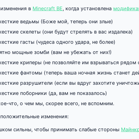
 изменения в
Minecraft BE
, когда установлена
модифика
жесткие ведьмы (Боже мой, теперь они злые)
есткие скелеты (они будут стрелять в вас издалека)
есткие гасты (чудеса одного удара, не более)
ятно мощные зомби (вам не убежать от них!)
жесткие криперы (не позволяйте им взрываться рядом
жесткие фантомы (теперь ваша ночная жизнь станет де
жесткие разрушители (если вы вдруг захотите уничтож
есткие поборники (да, вам не показалось)
ое-что, о чем мы, скорее всего, не вспомним.
положительные изменения:
шком сильны, чтобы принимать слабые стороны
Майнкр