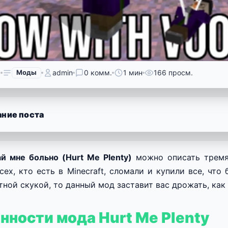
6
Моды
admin
0 комм.
1 мин
166 просм.
ние поста
 мне больно (Hurt Me Plenty)
можно описать тремя 
сех, кто есть в Minecraft, сломали и купили все, чт
тной скукой, то данный мод заставит вас дрожать, как
нности мода Hurt Me Plenty