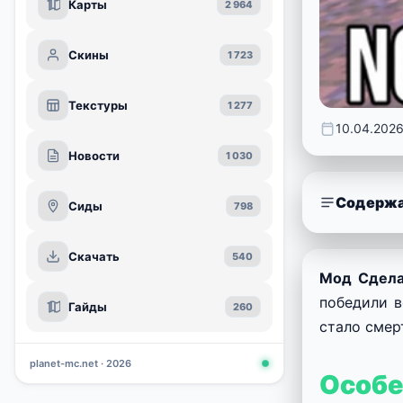
Карты
2 964
Скины
1 723
Текстуры
1 277
10.04.202
Новости
1 030
Содержа
Сиды
798
Скачать
540
Мод Сделай
победили в
Гайды
260
стало смер
planet-mc.net · 2026
Особе