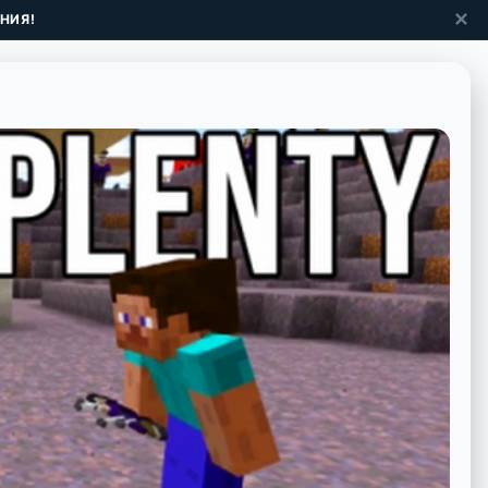
✕
НИЯ!