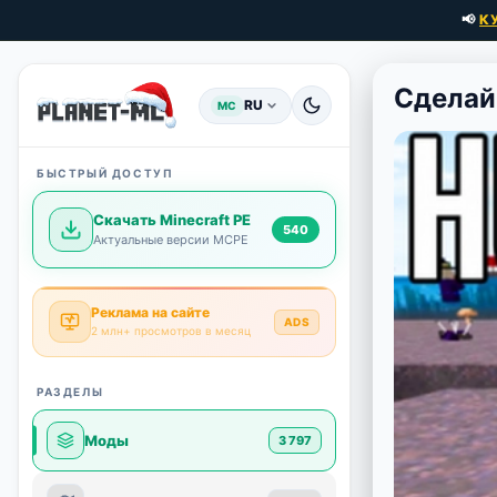
📢
К
Сделай
RU
MC
БЫСТРЫЙ ДОСТУП
Скачать Minecraft PE
540
Актуальные версии MCPE
Реклама на сайте
ADS
2 млн+ просмотров в месяц
РАЗДЕЛЫ
Моды
3 797