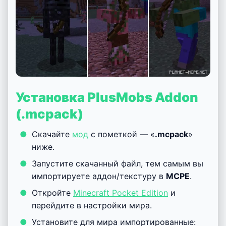
Установка PlusMobs Addon
(.mcpack)
Скачайте
мод
с пометкой — «
.mcpack
»
ниже.
Запустите скачанный файл, тем самым вы
импортируете аддон/текстуру в
MCPE
.
Откройте
Minecraft Pocket Edition
и
перейдите в настройки мира.
Установите для мира импортированные: