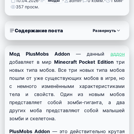
10.04.2026
Моды
admin
0 комм.
1 мин
357 просм.
Содержание поста
Развернуть
Мод PlusMobs Addon
— данный
аддон
добавляет в мир
Minecraft Pocket Edition
три
новых типа мобов. Все три новых типа мобов
пошли от уже существующих мобов в игре, но
с немного изменёнными характеристиками
тела и свойств. Один из новым мобов
представляет собой зомби-гиганта, а два
других моба представляют собой малышей
зомби и скелетона.
PlusMobs Addon
— это действительно крутая