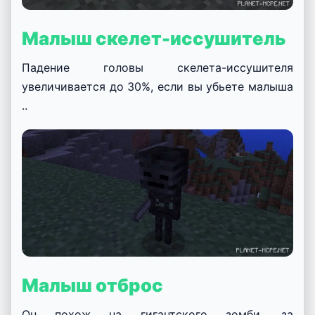
Малыш скелет-иссушитель
Падение головы скелета-иссушителя
увеличивается до 30%, если вы убьете малыша
..
Малыш отброс
Он похож на гигантского зомби, за