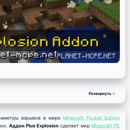
Развернуть
араметры взрывов в мире
Minecraft Pocket Edition
лок.
Аддон Plus Explosion
сделает мир
Minecraft PE