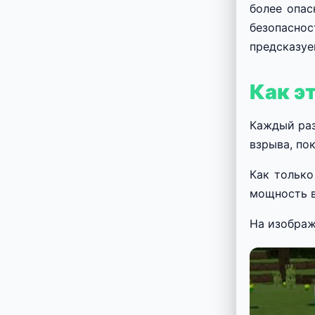
более опас
безопасно
предсказу
Как э
Каждый раз
взрыва, по
Как только
мощность в
На изображ