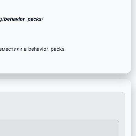
g/
behavior_packs
/
местили в behavior_packs.