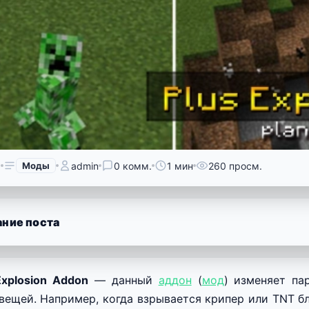
6
Моды
admin
0 комм.
1 мин
260 просм.
ние поста
xplosion Addon
— данный
аддон
(
мод
) изменяет п
вещей. Например, когда взрывается крипер или TNT б