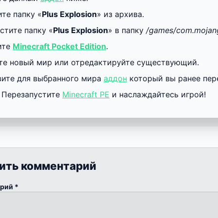
те папку «
Plus Explosion
» из архива.
стите папку «
Plus Explosion
» в папку
/games/com.mojan
ите
Minecraft Pocket Edition
.
те новый мир или отредактируйте существующий.
вите для выбранного мира
аддон
который вы ранее пере
! Перезапустите
Minecraft PE
и наслаждайтесь игрой!
ить комментарий
арий
*