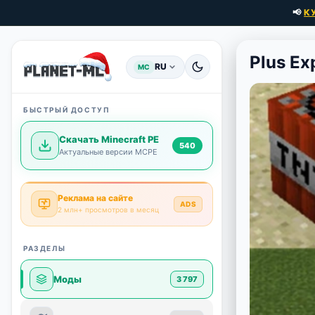
📢
К
Plus Ex
RU
MC
БЫСТРЫЙ ДОСТУП
Скачать Minecraft PE
540
Актуальные версии MCPE
Реклама на сайте
ADS
2 млн+ просмотров в месяц
РАЗДЕЛЫ
Моды
3 797