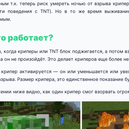
ным т.к. теперь риск умереть ночью от взрыва крипе
сти поведения с TNT). Но в то же время выживан
емым.
то работает?
, когда криперы или TNT блок поджигается, а потом в
ка он не произойдёт. Это делает криперов еще более н
 крипер активируется — он или уменьшается или увел
зрыва. Размер крипера, это единственное показание б
ении ниже видно, как один крипер смог взорвать огро