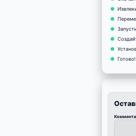
Извлеки
Переме
Запуст
Создай
Устано
Готово
Остав
Коммент