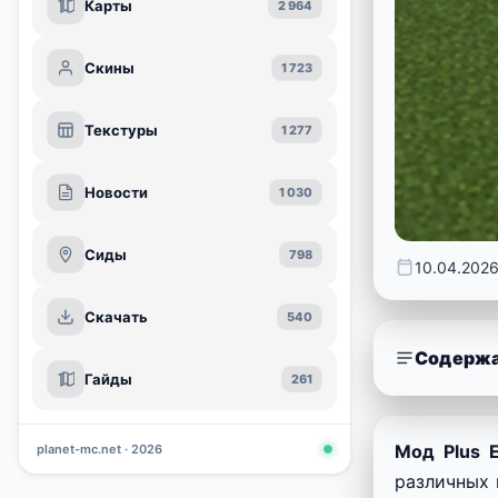
Карты
2 964
Скины
1 723
Текстуры
1 277
Новости
1 030
Сиды
798
10.04.202
Скачать
540
Содержа
Гайды
261
Мод Plus E
planet-mc.net · 2026
различных 