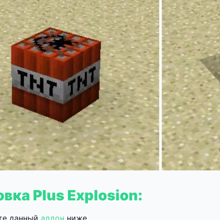
вка Plus Explosion:
те данный
аддон
ниже.