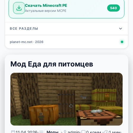
Скачать Minecraft PE
540
Актуальные версии MCPE
ВСЕ РАЗДЕЛЫ
planet-mc.net · 2026
Моды
Карты
Скины
Текстуры
Новости
Сид
3 798
2 964
1 723
1 277
1 030
798
Мод Еда для питомцев
11.04.2026
Моды
admin
0 комм.
1 мин