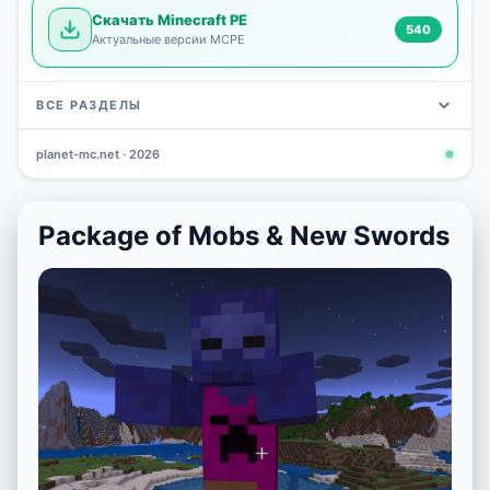
Скачать Minecraft PE
540
Актуальные версии MCPE
ВСЕ РАЗДЕЛЫ
planet-mc.net · 2026
Моды
Карты
Скины
Текстуры
Новости
Сид
3 797
2 964
1 723
1 277
1 030
798
Package of Mobs & New Swords