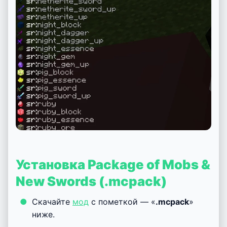
Установка Package of Mobs &
New Swords (.mcpack)
Скачайте
мод
с пометкой — «
.mcpack
»
ниже.