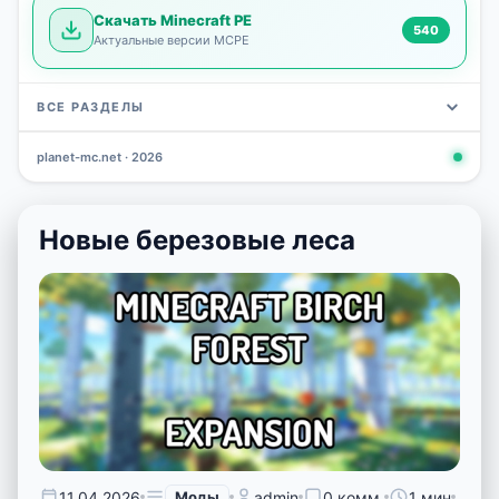
Скачать Minecraft PE
540
Актуальные версии MCPE
ВСЕ РАЗДЕЛЫ
planet-mc.net · 2026
Моды
Карты
Скины
Текстуры
Новости
Сид
3 797
2 964
1 723
1 277
1 030
798
Новые березовые леса
11.04.2026
Моды
admin
0 комм.
1 мин