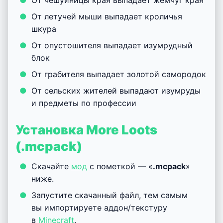
От чешуйницы края выпадает жемчуг края
От летучей мыши выпадает кроличья
шкура
От опустошителя выпадает изумрудный
блок
От грабителя выпадает золотой самородок
От сельских жителей выпадают изумруды
и предметы по профессии
Установка More Loots
(.mcpack)
Скачайте
мод
с пометкой — «
.mcpack
»
ниже.
Запустите скачанный файл, тем самым
вы импортируете аддон/текстуру
в
Minecraft
.