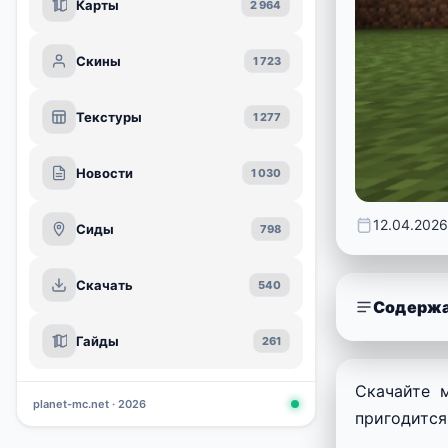
Карты
2 964
Скины
1 723
Текстуры
1 277
Новости
1 030
12.04.2026
Сиды
798
Скачать
540
Содержа
Гайды
261
Скачайте 
planet-mc.net · 2026
пригодится