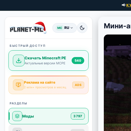
📢
К
Мини-а
RU
MC
БЫСТРЫЙ ДОСТУП
Скачать Minecraft PE
540
Актуальные версии MCPE
Реклама на сайте
ADS
2 млн+ просмотров в месяц
РАЗДЕЛЫ
Моды
3 797