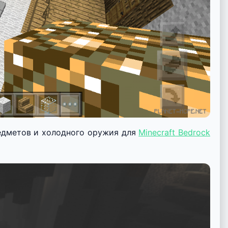
едметов и холодного оружия для
Minecraft Bedrock