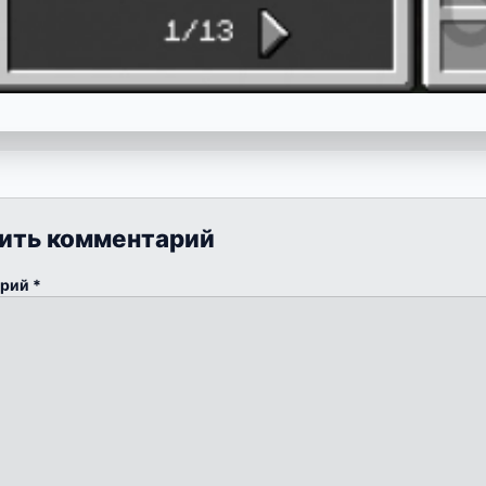
ить комментарий
арий
*