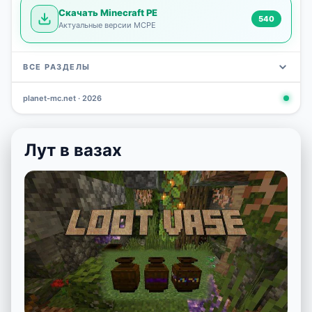
Скачать Minecraft PE
540
Актуальные версии MCPE
ВСЕ РАЗДЕЛЫ
planet-mc.net · 2026
Моды
Карты
Скины
Текстуры
Новости
Сид
3 798
2 964
1 723
1 277
1 030
798
Лут в вазах