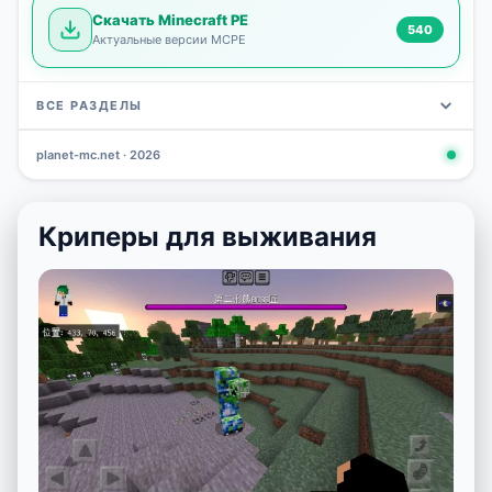
Скачать Minecraft PE
540
Актуальные версии MCPE
ВСЕ РАЗДЕЛЫ
planet-mc.net · 2026
Моды
Карты
Скины
Текстуры
Новости
Сид
3 797
2 964
1 723
1 277
1 030
798
Криперы для выживания