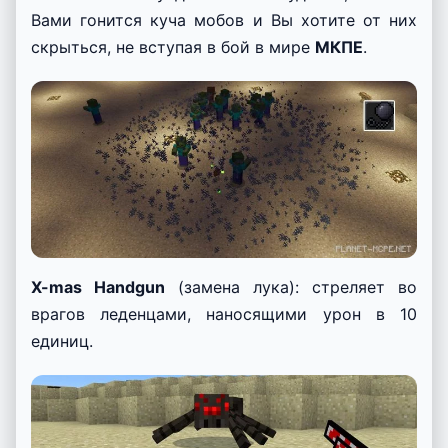
X-mas Shotgun
(замена удочек): это оружие,
которое при использовании создаст поле, в
котором все существа будут замедляться в
течение 20 секунд. Это очень удобно, если за
Вами гонится куча мобов и Вы хотите от них
скрыться, не вступая в бой в мире
МКПЕ
.