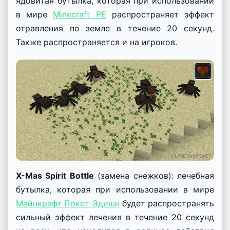
Виды оружия
X-Mas Shotgun
(замена удочки): оружие,
которое наносит как минимум 10 ударов с
целью нанесения урона. Цель очень точная, без
разброса (несмотря на то, что это называется
дробовик).
Grinch Anti X-Mas Spirit Bottle
(замена яиц):
ядовитая бутылка, которая при использовании
в мире
Minecraft PE
распространяет эффект
отравления по земле в течение 20 секунд.
Также распространяется и на игроков.