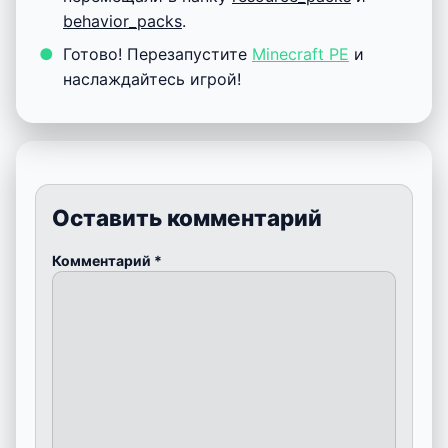
Weapons Add-On.zip
» в папку
/games/com.mojang/
behavior_packs
/
Переместите папку «
T-Jimbos Christmas
Weapons Add-On Texture.zip
» в папку
/games/com.mojang/
resource_packs
/
Запустите
Minecraft Pocket Edition
.
Создайте новый мир или отредактируйте
существующий.
Установите для выбранного мира
ресурс-
пакет
и
аддон
, который вы ранее
перемещали в папку
resource_packs
и
behavior_packs
.
Готово! Перезапустите
Minecraft PE
и
наслаждайтесь игрой!