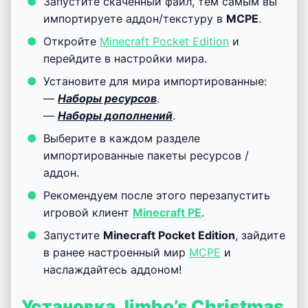
Изменения
Добавлены сани
Добавлен ключ для саней
Переименованы все изменённые элементы
Установка Jimbo’s Christmas
Weapons (.mcpack)
Скачайте
мод
с пометкой — «
.mcpack
»
ниже.
Запустите скаченный файл, тем самым вы
импортируете аддон/текстуру в
MCPE
.
Откройте
Minecraft Pocket Edition
и
перейдите в настройки мира.
Установите для мира импортированные:
—
Наборы ресурсов
.