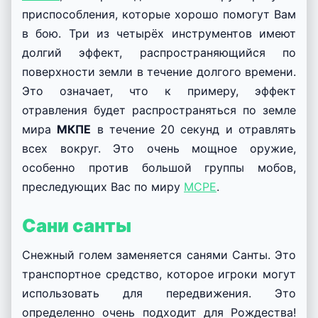
10.04.2026
Моды
admin
0 комм.
1 мин
167 просм.
Содержание поста
Развернуть
Хотите получить новое оружие с тематикой
Нового года в мире
Minecraft PE
? Тогда мы
представляем Вам новый
мод
«
Jimbo’s
Christmas Weapons
» для
Minecraft Pocket
Edition
, который добавит в игру сразу 4
приспособления, которые хорошо помогут Вам
в бою. Три из четырёх инструментов имеют
долгий эффект, распространяющийся по
поверхности земли в течение долгого времени.
Это означает, что к примеру, эффект