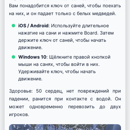
отравления будет распространяться по земле
мира
МКПЕ
в течение 20 секунд и отравлять
всех вокруг. Это очень мощное оружие,
особенно против большой группы мобов,
преследующих Вас по миру
MCPE
.
Сани санты
Снежный голем заменяется санями Санты. Это
транспортное средство, которое игроки могут
использовать для передвижения. Это
определенно очень подходит для Рождества!
Вам понадобится ключ от саней, чтобы поехать
на них, и он падает только с белых медведей.
iOS / Android
: Используйте длительное
нажатие на сани и нажмите Board. Затем
держите ключ от саней, чтобы начать