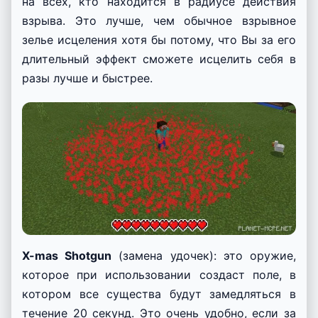
X-Mas Spirit Bottle
(замена снежков): лечебная
бутылка, которая при использовании в мире
Майнкрафт Покет Эдишн
будет распространять
сильный эффект лечения в течение 20 секунд
на всех, кто находится в радиусе действия
взрыва. Это лучше, чем обычное взрывное
зелье исцеления хотя бы потому, что Вы за его
длительный эффект сможете исцелить себя в
разы лучше и быстрее.