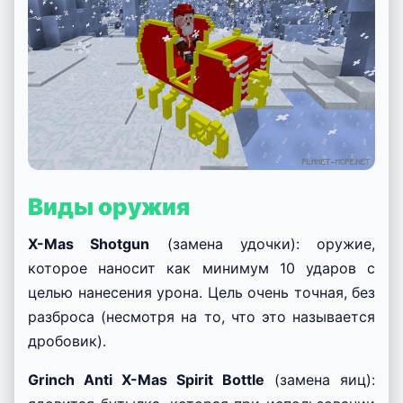
движение.
Windows 10
: Щёлкните правой кнопкой
мыши на санях, чтобы войти в них.
Удерживайте ключ, чтобы начать
движение.
Здоровье: 50 сердец, нет повреждений при
падении, ранится при контакте с водой. Он
может одновременно перевозить до двух
игроков.