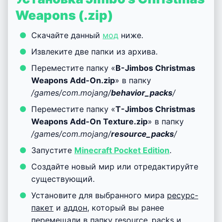
—
Наборы дополнений
.
Выберите в каждом разделе
импортированные пакеты ресурсов /
аддон.
Рекомендуем после этого перезапустить
игровой клиент
Minecraft PE
.
Запустите
Minecraft Pocket Edition
, зайдите
в ранее настроенный мир
MCPE
и
наслаждайтесь аддоном!
Установка Jimbo’s Christmas
Weapons (.zip)
Скачайте данный
мод
ниже.
Извлеките две папки из архива.
Переместите папку «
B-Jimbos Christmas