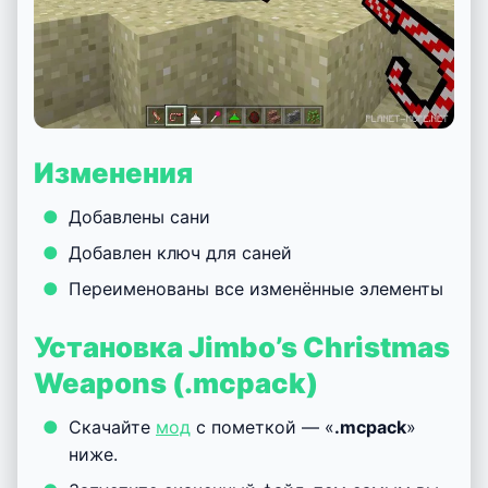
X-mas Handgun
(замена лука): стреляет во
врагов леденцами, наносящими урон в 10
единиц.