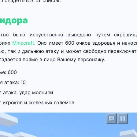
 попадете в этот список.
Гидора
тво было искусственно выведено путем скрещива
ориях
Minecraft
. Оно имеет 600 очков здоровья и нанос
ю, так и дальнюю атаку и может свободно переключат
падается прямо в лицо Вашему персонажу.
ье: 600
 атака: 10
 атака: удар молнией
т игроков и железных големов.