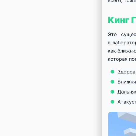
всего, тоже
Кинг 
Это сущес
в лаборат
как ближню
которая по
Здоров
Ближняя
Дальняя
Атакуе