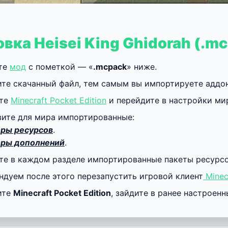
овка Heisei King Ghidorah (.m
те
мод
с пометкой — «
.mcpack
» ниже.
ите скачанный файл, тем самым вы импортируете аддо
йте
Minecraft Pocket Edition
и перейдите в настройки ми
вите для мира импортированные:
ры ресурсов
.
ры дополнений
.
те в каждом разделе импортированные пакеты ресурсов
ндуем после этого перезапустить игровой клиент
Minec
ите
Minecraft Pocket Edition
, зайдите в ранее настроен