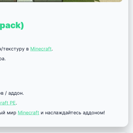
cpack)
н/текстуру в
Minecraft
.
ра.
 / аддон.
raft PE
.
ный мир
Minecraft
и наслаждайтесь аддоном!