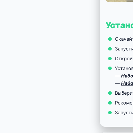
Устан
Скачай
Запуст
Откро
Устано
—
Набо
—
Набо
Выбери
Рекоме
Запуст