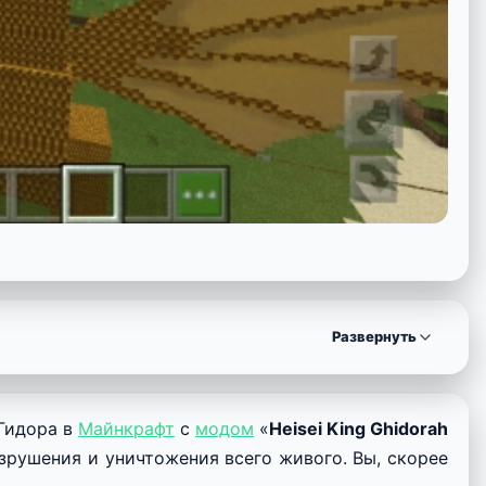
Развернуть
Гидора в
Майнкрафт
с
модом
«
Heisei King Ghidorah
зрушения и уничтожения всего живого. Вы, скорее