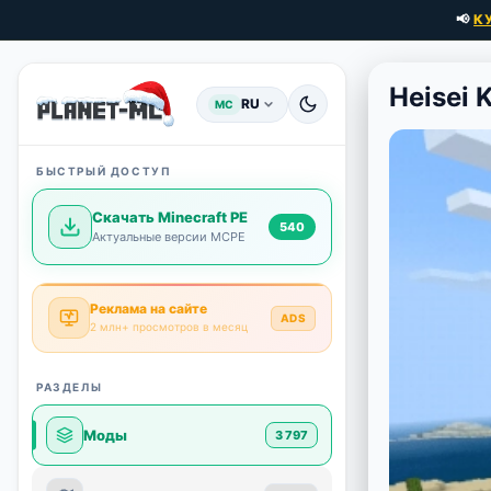
📢
К
Heisei 
RU
MC
БЫСТРЫЙ ДОСТУП
Скачать Minecraft PE
540
Актуальные версии MCPE
Реклама на сайте
ADS
2 млн+ просмотров в месяц
РАЗДЕЛЫ
Моды
3 797