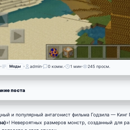
6
Моды
admin
0 комм.
1 мин
245 просм.
ние поста
ый и популярный антагонист фильма Годзила — Кинг 
ра)
»! Невероятных размеров монстр, созданный для ра