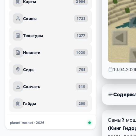
Карты
2 964
Скины
1 723
Текстуры
1 277
Новости
1 030
10.04.202
Сиды
798
Скачать
540
Содержа
Гайды
260
Самый мощн
planet-mc.net · 2026
(Кинг Гидо