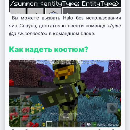
Вы можете вызвать Halo без использования
яиц Спауна, достаточно ввести команду «
/give
@p
rw:connecto
» в командном блоке.
Как надеть костюм?