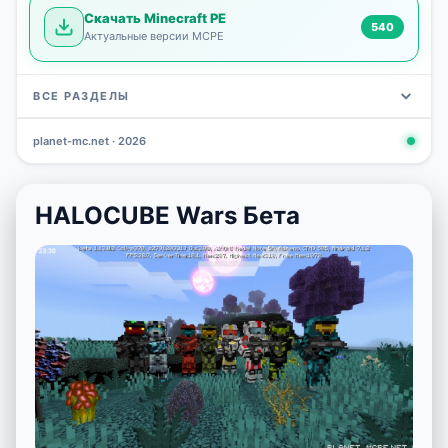
Скачать Minecraft PE
540
Актуальные версии MCPE
ВСЕ РАЗДЕЛЫ
planet-mc.net · 2026
Моды
Карты
Скины
Текстуры
Новости
Сид
3 797
2 964
1 723
1 277
1 030
798
HALOCUBE Wars Бета