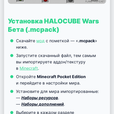
Установка HALOCUBE Wars
Бета (.mcpack)
Скачайте
мод
с пометкой — «
.mcpack
»
ниже.
Запустите скачанный файл, тем самым
вы импортируете аддон/текстуру
в
Minecraft
.
Откройте
Minecraft Pocket Edition
и перейдите в настройки мира.
Установите для мира импортированные:
—
Наборы ресурсов
.
—
Наборы дополнений
.
Выберите в каждом разделе