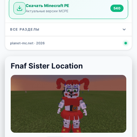
Скачать Minecraft PE
540
Актуальные версии MCPE
ВСЕ РАЗДЕЛЫ
planet-mc.net · 2026
Моды
Карты
Скины
Текстуры
Новости
Сид
3 797
2 964
1 723
1 277
1 030
798
Fnaf Sister Location