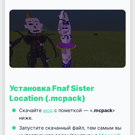
Установка Fnaf Sister
Location (.mcpack)
Скачайте
мод
с пометкой — «
.mcpack
»
ниже.
Запустите скачанный файл, тем самым вы