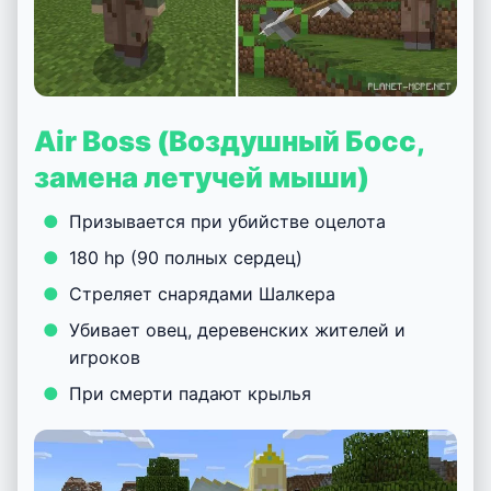
Air Boss (Воздушный Босс,
замена летучей мыши)
Призывается при убийстве оцелота
180 hp (90 полных сердец)
Стреляет снарядами Шалкера
Убивает овец, деревенских жителей и
игроков
При смерти падают крылья