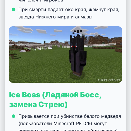
При смерти падает око края, жемчуг края,
звезда Нижнего мира и алмазы
Ice Boss (Ледяной Босс,
замена Стрею)
Призывается при убийстве белого медведя
(пользователи Minecraft PE 0.16 могут
призвать его лишь с помощь яйца спавна)