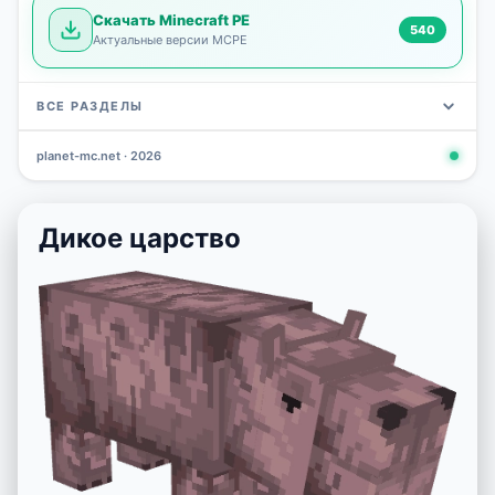
Скачать Minecraft PE
540
Актуальные версии MCPE
ВСЕ РАЗДЕЛЫ
planet-mc.net · 2026
Моды
Карты
Скины
Текстуры
Новости
Сид
3 797
2 964
1 723
1 277
1 030
798
Дикое царство