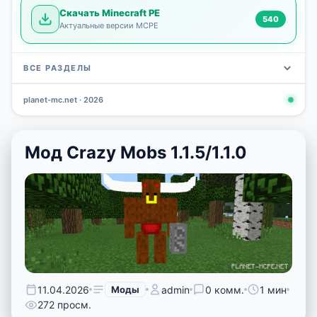
Скачать Minecraft PE
540
Актуальные версии MCPE
ВСЕ РАЗДЕЛЫ
planet-mc.net · 2026
Моды
Карты
Скины
Текстуры
Новости
Сид
3 797
2 964
1 723
1 277
1 030
798
Мод Crazy Mobs 1.1.5/1.1.0
11.04.2026
Моды
admin
0 комм.
1 мин
272 просм.