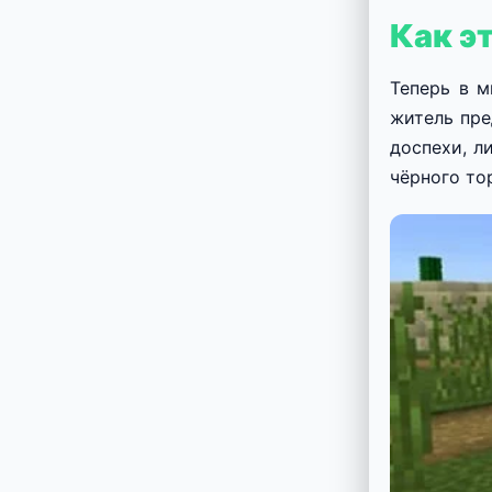
Как э
Теперь в 
житель пре
доспехи, л
чёрного то