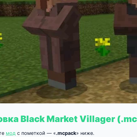
вка Black Market Villager (.m
те
мод
с пометкой — «
.mcpack
» ниже.