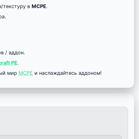
н/текстуру в
MCPE
.
ра.
 / аддон.
raft PE
.
ный мир
MCPE
и наслаждайтесь аддоном!