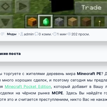
Моды
admin
0 комм.
1 мин
202 просм.
ние поста
ы торгуете с жителями деревень мира
Minecraft PE
? 
 много хороших сделок, и поэтому сегодня мы предл
ля
Minecraft Pocket Edition
, который добавит в Вашу 
 сделки на чёрном рынке
MCPE
. Здесь Вы найдёте г
отя это и считается преступлением, никто Вас не накаж