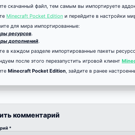
ите скачанный файл, тем самым вы импортируете аддо
йте
Minecraft Pocket Edition
и перейдите в настройки ми
вите для мира импортированные:
ры ресурсов
.
ры дополнений
.
те в каждом разделе импортированные пакеты ресурсов
ндуем после этого перезапустить игровой клиент
Minec
ите
Minecraft Pocket Edition
, зайдите в ранее настроен
ить комментарий
арий
*