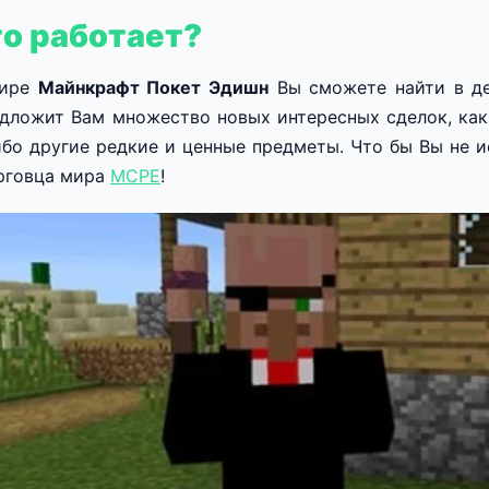
то работает?
мире
Майнкрафт Покет Эдишн
Вы сможете найти в дер
дложит Вам множество новых интересных сделок, как
ибо другие редкие и ценные предметы. Что бы Вы не и
рговца мира
MCPE
!