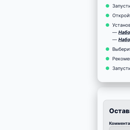
Запуст
Откро
Устано
—
Набо
—
Набо
Выбери
Рекоме
Запуст
Остав
Коммент