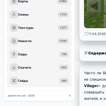
Карты
2 964
Скины
1 723
Текстуры
1 277
11.04.2026
Новости
1 030
Содержа
Сиды
798
Скачать
540
Часто ли В
не слишком
Гайды
260
Villager
» д
совершать
planet-mc.net · 2026
жителя, и х