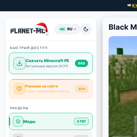
📢
К
Black M
RU
MC
БЫСТРЫЙ ДОСТУП
Скачать Minecraft PE
540
Актуальные версии MCPE
Реклама на сайте
ADS
2 млн+ просмотров в месяц
РАЗДЕЛЫ
Моды
3 797