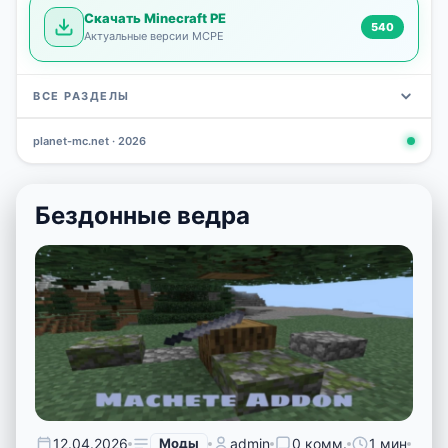
Скачать Minecraft PE
540
Актуальные версии MCPE
ВСЕ РАЗДЕЛЫ
planet-mc.net · 2026
Моды
Карты
Скины
Текстуры
Новости
Сид
3 797
2 964
1 723
1 277
1 030
798
Бездонные ведра
12.04.2026
Моды
admin
0 комм.
1 мин