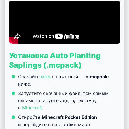
Установка Auto Planting
Saplings (.mcpack)
Скачайте
мод
с пометкой — «
.mcpack
»
ниже.
Запустите скачанный файл, тем самым
вы импортируете аддон/текстуру
в
Minecraft
.
Откройте
Minecraft Pocket Edition
и перейдите в настройки мира.