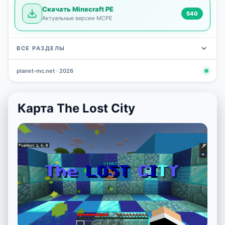
Скачать Minecraft PE
540
Актуальные версии MCPE
ВСЕ РАЗДЕЛЫ
planet-mc.net · 2026
Моды
Карты
Скины
Текстуры
Новости
Сид
3 797
2 964
1 723
1 277
1 030
798
Карта The Lost City