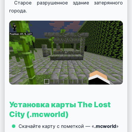
Старое разрушенное здание затерянного
города.
Установка карты The Lost
City (.mcworld)
Скачайте карту с пометкой — «
.mcworld
»