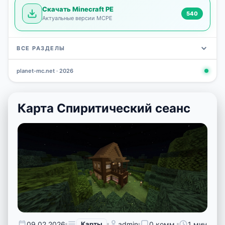
Скачать Minecraft PE
540
Актуальные версии MCPE
ВСЕ РАЗДЕЛЫ
planet-mc.net · 2026
Моды
Карты
Скины
Текстуры
Новости
Сид
3 798
2 964
1 723
1 277
1 030
798
Карта Спиритический сеанс
09.02.2026
Карты
admin
0 комм.
1 мин