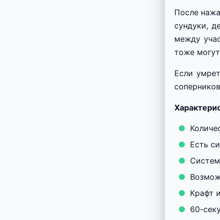
После нажа
сундуки, д
между учас
тоже могут
Если умрет
соперников
Характерис
Количес
Есть с
Систем
Возмож
Крафт 
60-сек