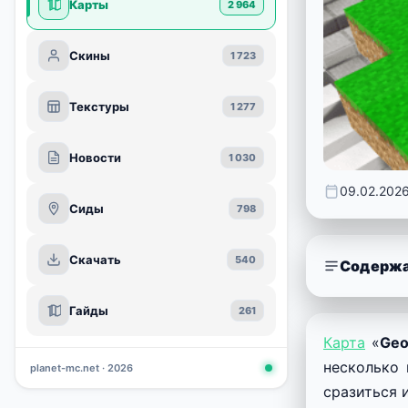
Карты
2 964
Скины
1 723
Текстуры
1 277
Новости
1 030
09.02.202
Сиды
798
Скачать
540
Содержа
Гайды
261
Карта
«
Geo
несколько 
planet-mc.net · 2026
сразиться 