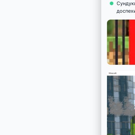
Сундуки
доспехи