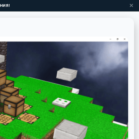
✕
НИЯ!