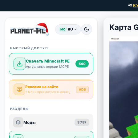
📢
К
Карта G
RU
MC
БЫСТРЫЙ ДОСТУП
Скачать Minecraft PE
540
Актуальные версии MCPE
Реклама на сайте
ADS
2 млн+ просмотров в месяц
РАЗДЕЛЫ
Моды
3 797