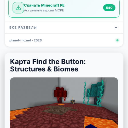
Скачать Minecraft PE
540
Актуальные версии MCPE
ВСЕ РАЗДЕЛЫ
planet-mc.net · 2026
Моды
Карты
Скины
Текстуры
Новости
Сид
3 798
2 964
1 723
1 277
1 030
798
Карта Find the Button:
Structures & Biomes