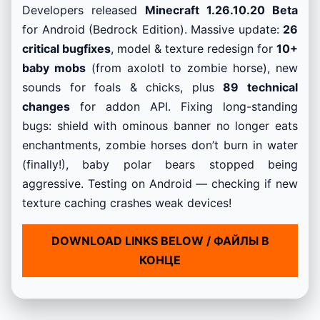
Developers released
Minecraft 1.26.10.20 Beta
for Android (Bedrock Edition). Massive update:
26
critical bugfixes
, model & texture redesign for
10+
baby mobs
(from axolotl to zombie horse), new
sounds for foals & chicks, plus
89 technical
changes
for addon API. Fixing long-standing
bugs: shield with ominous banner no longer eats
enchantments, zombie horses don’t burn in water
(finally!), baby polar bears stopped being
aggressive. Testing on Android — checking if new
texture caching crashes weak devices!
DOWNLOAD LINKS BELOW / ФАЙЛЫ В
КОНЦЕ