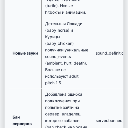
(turtle). Новые
hitbox’ы и анимации.
Детеныши Лошади
(baby_horse) и
Курицы
(baby_chicken)
получили уникальные
Новые звуки
sound_definitions
sound_events
(ambient, hurt, death).
Больше не
используют adult
pitch 1.5.
Добавлена ошибка
подключения при
попытке зайти на
сервер, владелец
Бан
которого забанен
server.banned_o
серверов
(ban check на уровне