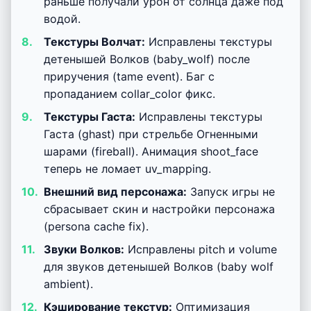
раньше получали урон от солнца даже под
водой.
Текстуры Волчат:
Исправлены текстуры
детенышей Волков (baby_wolf) после
приручения (tame event). Баг с
пропаданием collar_color фикс.
Текстуры Гаста:
Исправлены текстуры
Гаста (ghast) при стрельбе Огненными
шарами (fireball). Анимация shoot_face
теперь не ломает uv_mapping.
Внешний вид персонажа:
Запуск игры не
сбрасывает скин и настройки персонажа
(persona cache fix).
Звуки Волков:
Исправлены pitch и volume
для звуков детенышей Волков (baby wolf
ambient).
Кэширование текстур:
Оптимизация