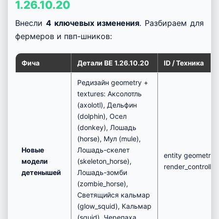
1.26.10.20
Внесли
4 ключевых изменения
. Разбираем для
фермеров и пвп-шников:
Фича
Детали BE 1.26.10.20
ID / Техника
Редизайн geometry +
textures: Аксолотль
(axolotl), Дельфин
(dolphin), Осел
(donkey), Лошадь
(horse), Мул (mule),
Новые
Лошадь-скелет
entity geometry 
модели
(skeleton_horse),
render_controller
детенышей
Лошадь-зомби
(zombie_horse),
Светящийся кальмар
(glow_squid), Кальмар
(squid), Черепаха