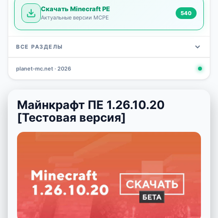
Скачать Minecraft PE
540
Актуальные версии MCPE
ВСЕ РАЗДЕЛЫ
planet-mc.net · 2026
Моды
Карты
Скины
Текстуры
Новости
Сид
3 798
2 964
1 723
1 277
1 030
798
Майнкрафт ПЕ 1.26.10.20
[Тестовая версия]