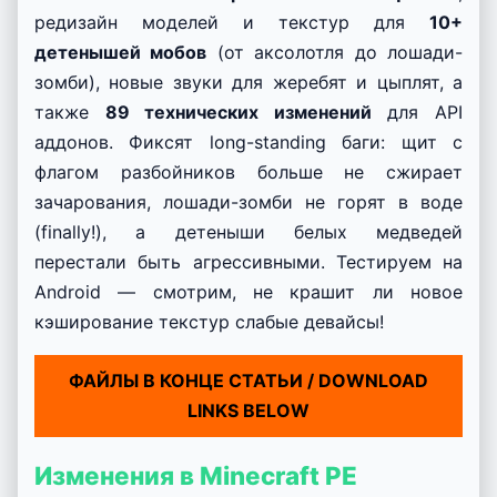
редизайн моделей и текстур для
10+
детенышей мобов
(от аксолотля до лошади-
зомби), новые звуки для жеребят и цыплят, а
также
89 технических изменений
для API
аддонов. Фиксят long-standing баги: щит с
флагом разбойников больше не сжирает
зачарования, лошади-зомби не горят в воде
(finally!), а детеныши белых медведей
перестали быть агрессивными. Тестируем на
Android — смотрим, не крашит ли новое
кэширование текстур слабые девайсы!
ФАЙЛЫ В КОНЦЕ СТАТЬИ / DOWNLOAD
LINKS BELOW
Изменения в Minecraft PE