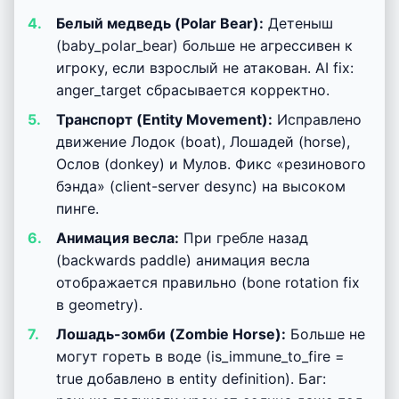
Белый медведь (Polar Bear):
Детеныш
(baby_polar_bear) больше не агрессивен к
игроку, если взрослый не атакован. AI fix:
anger_target сбрасывается корректно.
Транспорт (Entity Movement):
Исправлено
движение Лодок (boat), Лошадей (horse),
Ослов (donkey) и Мулов. Фикс «резинового
бэнда» (client-server desync) на высоком
пинге.
Анимация весла:
При гребле назад
(backwards paddle) анимация весла
отображается правильно (bone rotation fix
в geometry).
Лошадь-зомби (Zombie Horse):
Больше не
могут гореть в воде (is_immune_to_fire =
true добавлено в entity definition). Баг: