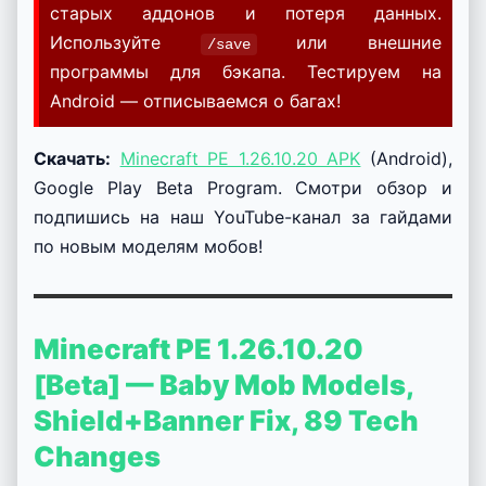
старых аддонов и потеря данных.
Используйте
или внешние
/save
программы для бэкапа. Тестируем на
Android — отписываемся о багах!
Скачать:
Minecraft PE 1.26.10.20 APK
(Android),
Google Play Beta Program. Смотри обзор и
подпишись на наш YouTube-канал за гайдами
по новым моделям мобов!
Minecraft PE 1.26.10.20
[Beta] — Baby Mob Models,
Shield+Banner Fix, 89 Tech
Changes