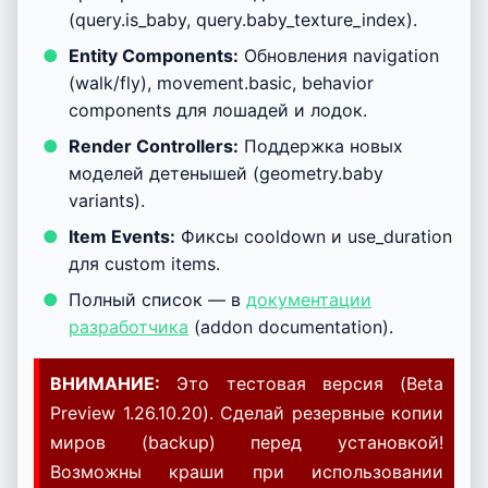
(query.is_baby, query.baby_texture_index).
Entity Components:
Обновления navigation
(walk/fly), movement.basic, behavior
components для лошадей и лодок.
Render Controllers:
Поддержка новых
моделей детенышей (geometry.baby
variants).
Item Events:
Фиксы cooldown и use_duration
для custom items.
Полный список — в
документации
разработчика
(addon documentation).
ВНИМАНИЕ:
Это тестовая версия (Beta
Preview 1.26.10.20). Сделай резервные копии
миров (backup) перед установкой!
Возможны краши при использовании