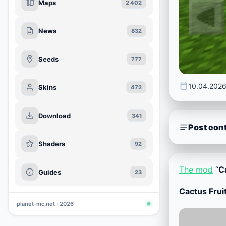
Maps
2 402
News
832
Seeds
777
10.04.202
Skins
472
Download
341
Post con
Shaders
92
The mod
“
C
Guides
23
Cactus Frui
planet-mc.net · 2026