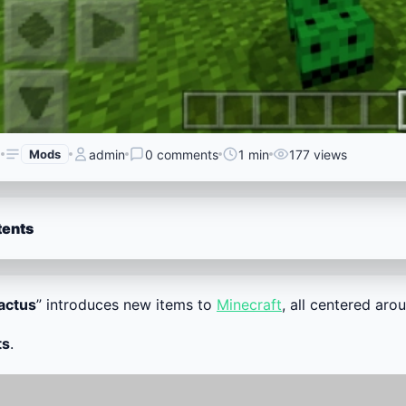
6
Mods
admin
0 comments
1 min
177 views
tents
actus
” introduces new items to
Minecraft
, all centered aro
ts
.