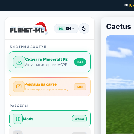
📢
К
Cactus
EN
MC
БЫСТРЫЙ ДОСТУП
Скачать Minecraft PE
341
Актуальные версии MCPE
Реклама на сайте
ADS
2 млн+ просмотров в месяц
РАЗДЕЛЫ
Mods
3 648