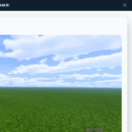
✕
НИЯ!